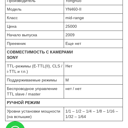
Производитель
Yongnuo
Модель
YN460-II
Класс
mid-range
Цена
25000
Начало выпуска
2009
Преемник
Еще нет
СОВМЕСТИМОСТЬ С КАМЕРАМИ
SONY
TTL-режимы (E-TTL(II), CLS /
Нет
i-TTL и т.п.)
Поддерживаемые режимы
M
Беспроводное управление
нет / нет
TTL slave / master
РУЧНОЙ РЕЖИМ
Уровни установки мощности
1/1 – 1/2 – 1/4 – 1/8 – 1/16 –
(на вспышке)
1/32 – 1/64