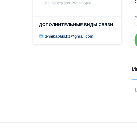
Менеджер (есть WhatsApp)
P
L
tehnikaplus.kz@gmail.com
И