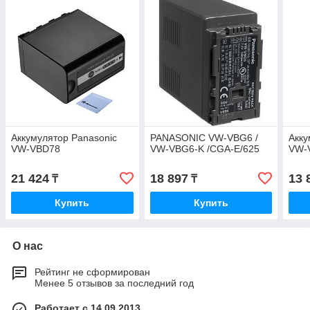
Аккумулятор Panasonic
PANASONIC VW-VBG6 /
Акку
VW-VBD78
VW-VBG6-K /CGA-E/625
VW-
21 424
18 897
13 
₸
₸
Купить
Купить
О нас
Рейтинг не сформирован
Менее 5 отзывов за последний год
Работает с 14.09.2013