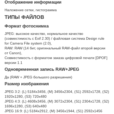
Отображение информации
Наложение сетки, гистограмма
ТИПЫ ФАЙЛОВ
Формат фотоснимка
JPEG: высокое качество, нормальное качество
(совместимость с Exif 2.30) / файловая система Design rule
for Camera File system (2.0),
RAW: RAW (14 бит, оригинальный RAW-файл второй версии
от Canon),
Совместимость с форматом заказа цифровой печати [DPOF]
версии 1.1
Одновременная запись RAW+JPEG
Да (RAW + JPEG большого разрешения)
Размер изображения
JPEG 3:2: (L) 5184x3456, (M) 3456x2304, (S1) 2592x1728, (S2)
1920x1280, (S3) 720x480
JPEG 4:3: (L) 4608x3456, (M) 3072x2304, (S1) 2304x1728, (S2)
1696x1280, (S3) 640x480
JPEG 16:9: (L) 5184x2912, (M) 3456x1944, (S1) 2592x1456