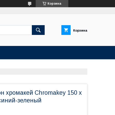
Корзина
Корзина
н хромакей Chromakey 150 х
 синий-зеленый