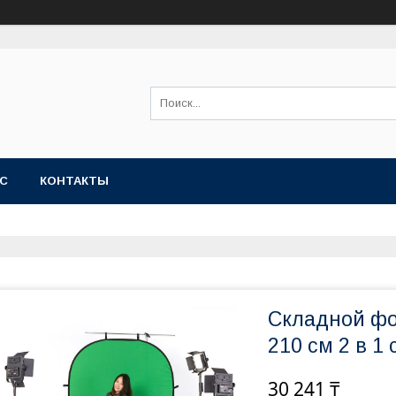
АС
КОНТАКТЫ
Складной фо
210 см 2 в 1
30 241 ₸