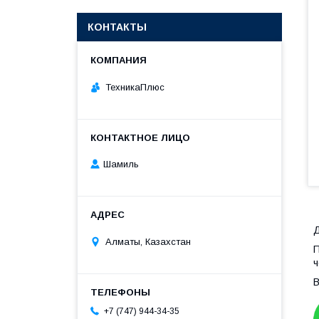
КОНТАКТЫ
ТехникаПлюс
Шамиль
Д
Алматы, Казахстан
П
ч
В
+7 (747) 944-34-35