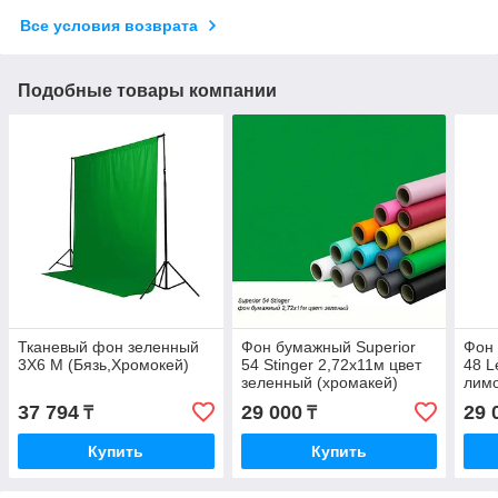
Все условия возврата
Подобные товары компании
Тканевый фон зеленный
Фон бумажный Superior
Фон 
3X6 М (Бязь,Хромокей)
54 Stinger 2,72x11м цвет
48 L
зеленный (хромакей)
лим
37 794
29 000
29 
₸
₸
Купить
Купить