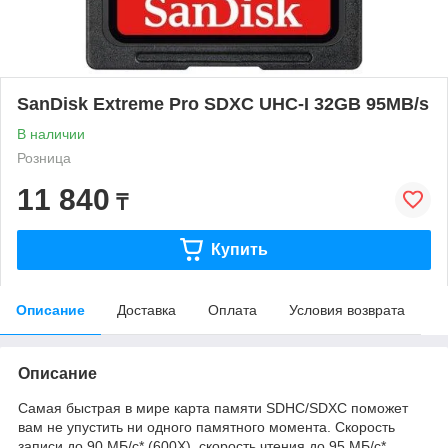
SanDisk Extreme Pro SDXC UHC-I 32GB 95MB/s
В наличии
Розница
11 840
₸
Купить
Описание
Доставка
Оплата
Условия возврата
Описание
Самая быстрая в мире карта памяти SDHC/SDXC поможет
вам не упустить ни одного памятного момента. Скорость
записи до 90 МБ/с* (600X), скорость чтения до 95 МБ/с*