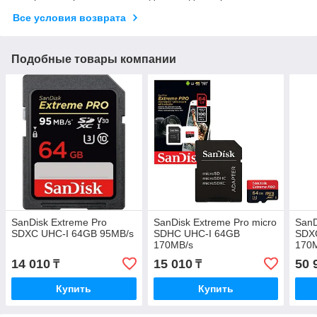
Все условия возврата
Подобные товары компании
SanDisk Extreme Pro
SanDisk Extreme Pro micro
SanD
SDXC UHC-I 64GB 95MB/s
SDHC UHC-I 64GB
SDX
170MB/s
170
14 010
15 010
50 
₸
₸
Купить
Купить