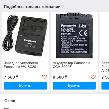
Подобные товары компании
Зарядное устройство
Аккумулятор Panasonic
Заря
Panasonic VW-BC20
CGA-S002E
Pana
A40
7 563
9 500
7 5
₸
₸
Купить
Купить
О нас