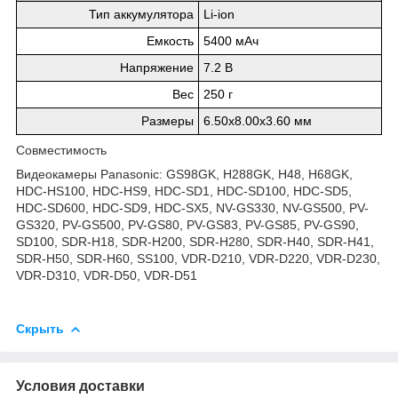
Тип аккумулятора
Li-ion
Емкость
5400 мАч
Напряжение
7.2 В
Вес
250 г
Размеры
6.50x8.00x3.60 мм
Совместимость
Видеокамеры Panasonic: GS98GK, H288GK, H48, H68GK,
HDC-HS100, HDC-HS9, HDC-SD1, HDC-SD100, HDC-SD5,
HDC-SD600, HDC-SD9, HDC-SX5, NV-GS330, NV-GS500, PV-
GS320, PV-GS500, PV-GS80, PV-GS83, PV-GS85, PV-GS90,
SD100, SDR-H18, SDR-H200, SDR-H280, SDR-H40, SDR-H41,
SDR-H50, SDR-H60, SS100, VDR-D210, VDR-D220, VDR-D230,
VDR-D310, VDR-D50, VDR-D51
Скрыть
Условия доставки