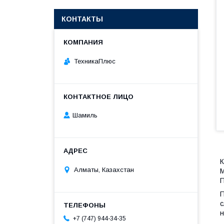
КОНТАКТЫ
ТехникаПлюс
Шамиль
К
Алматы, Казахстан
M
П
П
с
н
+7 (747) 944-34-35