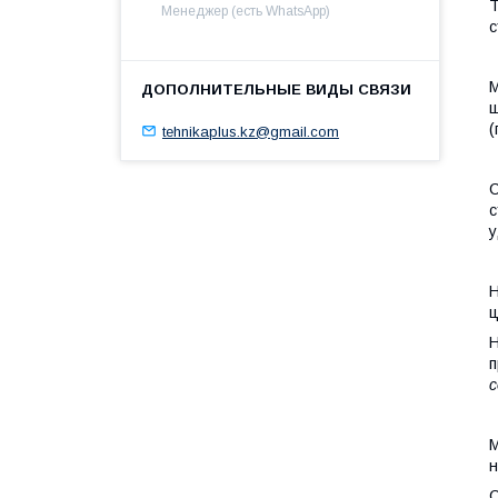
Т
Менеджер (есть WhatsApp)
с
М
ш
(
tehnikaplus.kz@gmail.com
С
с
у
Н
ц
Н
п
с
М
н
С