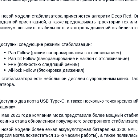
 новой модели стабилизатора применяется алгоритм Deep Red. Он
аданной ориентацией, а также предсказывать траектории тех или 
инимум, повысить стабильность и контроль движений стабилизатор
оступны следующие режимы стабилизации:
Pan Follow (режим панорамирования с отслеживанием)
Pan-tilt Follow (панорамирование и наклон с отслеживание)
FPV (полностью следящий режим)
All-lock Follow (блокировка движения)
 стабилизатора есть небольшой дисплей с упрощенным меню. Такж
атвора.
оступно два порта USB Type-C, а также несколько точек креплени
ашмак».
 мае 2021 года компания Moza представила более мощный стабили
овинка стала обновлением популярного электронного стабилизатор
 новой модели более емкая аккумуляторная батарея на 3200 мАч. 
ерсия могла похвастаться 16-ю часами работы), а также появилась