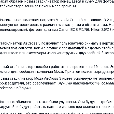
аким образом новый стабилизатор помещается в сумку для фотоа
табилизатора занимает очень мало времени.
аксимальная полезная нагрузка Moza AirCross 3 составляет 3.2 к
ирокую совместимость с различными камерами и объективами. На
полнокадровые), фотоаппаратами Canon EOS R5/R6, Nikon Z6/Z7 и
табилизатор AirCross 3 позволяет пользователю снимать в верт
ъемки под соцсети. Как и в случае с предыдущей моделью стабил
длинители или аксессуары из-за конструкции двухслойной быстр
овый стабилизатор способен работать на протяжении 19 часов. Э
елого дня, сообщает компания Moza. При этом полная зарядка про
овый стабилизатор Moza AirCross 3 имеет усиленную металличес
роизводителя, это обеспечивает
«лучшую тактильность, создав
обственной руки»
.
оторы стабилизатора также были улучшены. Они будут потреблять
агрузкой, и будут работать намного дольше при съемке в течение 
табилизатор действительно позволяет работать с разными полож