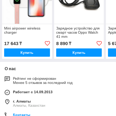
Mini airpower wireless
Зарядное устройство для
Заря
charger
смарт часов Oppo Watch
Appl
41 mm
17 643
8 890
5 6
₸
₸
Купить
Купить
О нас
Рейтинг не сформирован
Менее 5 отзывов за последний год
Работает с 14.09.2013
г. Алматы
Алматы, Казахстан
Контакты