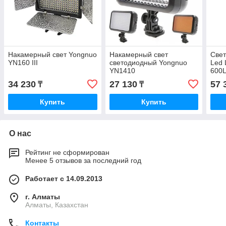
Накамерный свет Yongnuo
Накамерный свет
Све
YN160 III
светодиодный Yongnuo
Led 
YN1410
600
34 230
27 130
57 
₸
₸
Купить
Купить
О нас
Рейтинг не сформирован
Менее 5 отзывов за последний год
Работает с 14.09.2013
г. Алматы
Алматы, Казахстан
Контакты