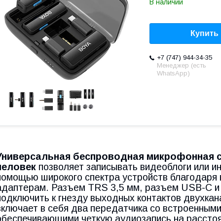
В наличии
Купить
+7 (747) 944-34-35
Менеджер (есть
WhatsApp)
Универсальная беспроводная микрофонная 
человек
позволяет записывать видеоблоги или и
помощью широкого спектра устройств благодаря
адаптерам. Разъем TRS 3,5 мм, разъем USB-C и 
подключить к гнезду выходных контактов двухкан
включает в себя два передатчика со встроенным
обеспечивающими четкую аудиозапись на рассто