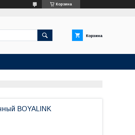
Корзина
Корзина
чный BOYALINK