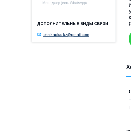
Менеджер (есть WhatsApp)
tehnikaplus.kz@gmail.com
Х
П