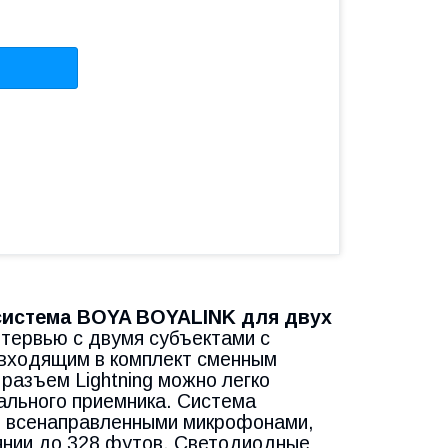
система BOYA BOYALINK для двух
нтервью с двумя субъектами с
 входящим в комплект сменным
разъем Lightning можно легко
ального приемника. Система
и всенаправленными микрофонами,
янии до 328 футов. Светодиодные