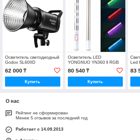
Осветитель светодиодный
Осветитель LED
Свет
Godox SL60IID
YONGNUO YN360 ll RGB
Led 
62 000
80 540
83 
₸
₸
Купить
Купить
О нас
Рейтинг не сформирован
Менее 5 отзывов за последний год
Работает с 14.09.2013