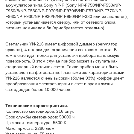
аккумулятора типа Sony NP-F (Sony NP-F750/NP-F550/NP-
F950/B/NP-F530/NP-F970/NP-F970/B/NP-F570/NP-F770/NP-
F960/NP-F930/NP-F930/B/NP-F950/NP-F330 или их аналогов),
который устанавливается сверху, или от сетевого блока
питания номиналом 8в (приобретается отдельно).
Светильник YN-216 имеет цифровой диммер (регулятор
яркости), 4 шторки для ограничения светового потока. В
комплекте идет ножка для установки прибора на плоскую
поверхность. В этом случае прибор может выступать как
стационарный источник света. Также прибор может быть
установлен на фотоштатив. Главными же характеристиками
YN-216 являются очень высокий (более 93%) коэффициент
преобразования электроэнергии в свет и время жизни
светодиодов более 10 000 часов.
Технические характеристики:
Количество светодиодов: 216 штук
Срок службы светодиодов: 50000 ч
Цветовая температура: 5500 K
Макс. яркость: 2280 люм
Угол освещения: 55 град