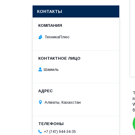
КОНТАКТЫ
ТехникаПлюс
Шамиль
Т
п
Алматы, Казахстан
W
б
+7 (747) 944-34-35