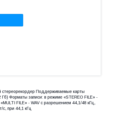
вой стереорекордер Поддерживаемые карты
32 Гб) Форматы записи: в режиме «STEREO FILE» -
 «MULTI FILE» - WAV c разрешением 44,1/48 кГц,
/с, при 44,1 кГц