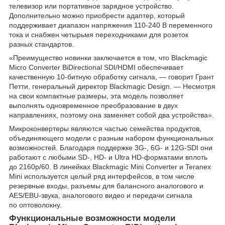
телевизор или портативное зарядное устройство.
Дополнительно можно приобрести адаптер, который
поддерживает диапазон напряжения 110-240 В переменного
тока и снабжен четырьмя переходниками для розеток
разных стандартов.
«Преимущество новинки заключается в том, что Blackmagic
Micro Converter BiDirectional SDI/HDMI обеспечивает
качественную 10-битную обработку сигнала, — говорит Грант
Петти, генеральный директор Blackmagic Design. — Несмотря
на свои компактные размеры, эта модель позволяет
выполнять одновременное преобразование в двух
направлениях, поэтому она заменяет собой два устройства».
Микроконвертеры являются частью семейства продуктов,
объединяющего модели с разным набором функциональных
возможностей. Благодаря поддержке 3G-, 6G- и 12G-SDI они
работают с любыми SD-, HD- и Ultra HD-форматами вплоть
до 2160p/60. В линейках Blackmagic Mini Converter и Teranex
Mini используется целый ряд интерфейсов, в том числе
резервные входы, разъемы для балансного аналогового и
AES/EBU-звука, аналогового видео и передачи сигнала
по оптоволокну.
Функциональные возможности модели