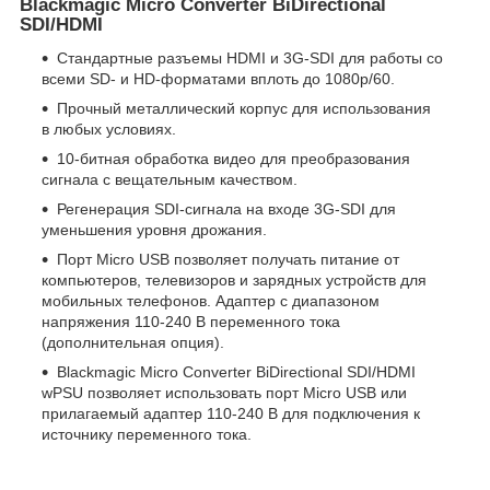
Blackmagic Micro Converter BiDirectional
SDI/HDMI
Стандартные разъемы HDMI и 3G-SDI для работы со
всеми SD- и HD-форматами вплоть до 1080p/60.
Прочный металлический корпус для использования
в любых условиях.
10-битная обработка видео для преобразования
сигнала с вещательным качеством.
Регенерация SDI-сигнала на входе 3G-SDI для
уменьшения уровня дрожания.
Порт Micro USB позволяет получать питание от
компьютеров, телевизоров и зарядных устройств для
мобильных телефонов. Адаптер с диапазоном
напряжения 110-240 В переменного тока
(дополнительная опция).
Blackmagic Micro Converter BiDirectional SDI/HDMI
wPSU позволяет использовать порт Micro USB или
прилагаемый адаптер 110-240 В для подключения к
источнику переменного тока.