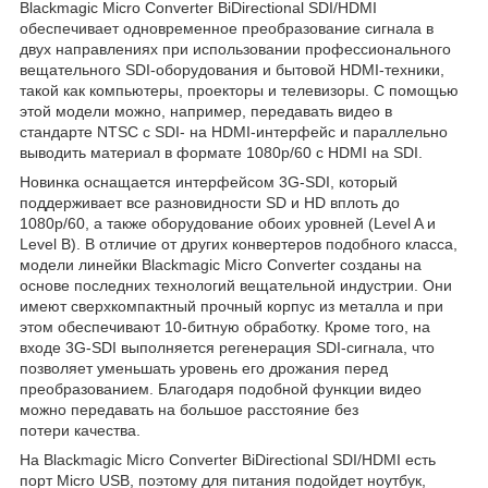
Blackmagic Micro Converter BiDirectional SDI/HDMI
обеспечивает одновременное преобразование сигнала в
двух направлениях при использовании профессионального
вещательного SDI-оборудования и бытовой HDMI-техники,
такой как компьютеры, проекторы и телевизоры. С помощью
этой модели можно, например, передавать видео в
стандарте NTSC с SDI- на HDMI-интерфейс и параллельно
выводить материал в формате 1080p/60 с HDMI на SDI.
Новинка оснащается интерфейсом 3G-SDI, который
поддерживает все разновидности SD и HD вплоть до
1080p/60, а также оборудование обоих уровней (Level A и
Level B). В отличие от других конвертеров подобного класса,
модели линейки Blackmagic Micro Converter созданы на
основе последних технологий вещательной индустрии. Они
имеют сверхкомпактный прочный корпус из металла и при
этом обеспечивают 10-битную обработку. Кроме того, на
входе 3G-SDI выполняется регенерация SDI-сигнала, что
позволяет уменьшать уровень его дрожания перед
преобразованием. Благодаря подобной функции видео
можно передавать на большое расстояние без
потери качества.
На Blackmagic Micro Converter BiDirectional SDI/HDMI есть
порт Micro USB, поэтому для питания подойдет ноутбук,