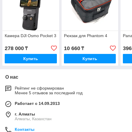
Камера DJl Osmo Pocket 3
Рюкзак для Phantom 4
Pan
278 000
10 660
396
₸
₸
Купить
Купить
О нас
Рейтинг не сформирован
Менее 5 отзывов за последний год
Работает с 14.09.2013
г. Алматы
Алматы, Казахстан
Контакты