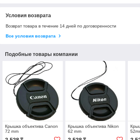
Условия возврата
Возврат товара в течение 14 дней по договоренности
Все условия возврата
Подобные товары компании
Крышка объектива Canon
Крышка объектива Nikon
Крыш
72 mm
62 mm
52m
2 528
2 528
2 5
₸
₸