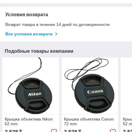
Условия возврата
Возврат товара в течение 14 дней по договоренности
Все условия возврата
Подобные товары компании
Крышка объектива Nikon
Крышка объектива Canon
Крыш
62 mm
72 mm
52 
2 528
2 528
2 5
₸
₸