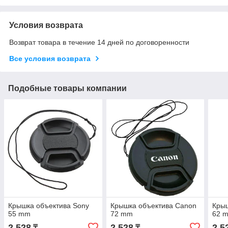
Условия возврата
Возврат товара в течение 14 дней по договоренности
Все условия возврата
Подобные товары компании
Крышка объектива Sony
Крышка объектива Canon
Крыш
55 mm
72 mm
62 
2 528
2 528
2 5
₸
₸