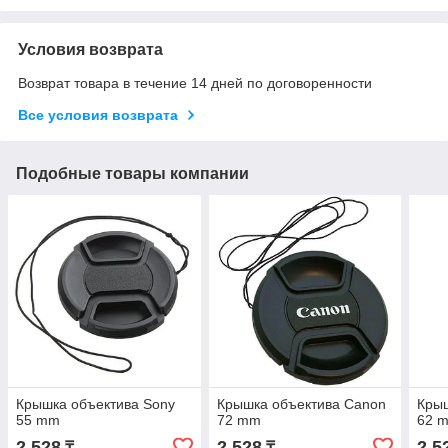
Условия возврата
Возврат товара в течение 14 дней по договоренности
Все условия возврата
Подобные товары компании
Крышка объектива Sony
Крышка объектива Canon
Крыш
55 mm
72 mm
62 
2 528
2 528
2 5
₸
₸