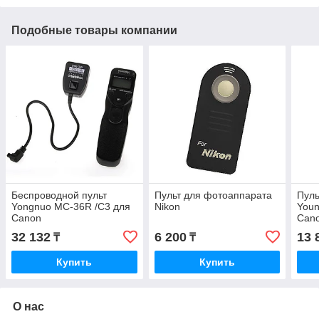
Подобные товары компании
Беспроводной пульт
Пульт для фотоаппарата
Пуль
Yongnuo MC-36R /C3 для
Nikon
Youn
Canon
Can
32 132
6 200
13 
₸
₸
Купить
Купить
О нас