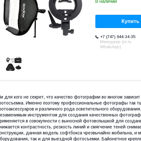
В наличии
Купить
+7 (747) 944-34-35
Менеджер (есть
WhatsApp)
и для кого не секрет, что качество фотографии во многом зависи
отосъемка. Именно поэтому профессиональные фотографы так тщ
отоаксессуаров и различного рода осветительного оборудовани
езаменимым инструментом для создания качественных фотографи
рименяется в совокупности с выносной фотовспышкой для создан
нижается контрастность, резкость линий и смягчение теней сним
онструкции, данная модель софтбокса чрезвычайно мобильна, и мо
борудования, так и для выездной фотосъемки. Байонетное крепл