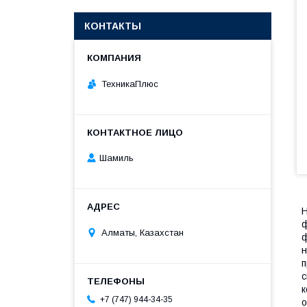
КОНТАКТЫ
ТехникаПлюс
Шамиль
Н
ф
Алматы, Казахстан
ф
н
п
с
к
+7 (747) 944-34-35
о