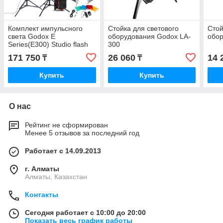
Комплект импульсного
Стойка для светового
Стой
света Godox E
оборудования Godox LA-
обор
Series(E300) Studio flash
300
Kit
171 750
26 060
14 
₸
₸
Купить
Купить
О нас
Рейтинг не сформирован
Менее 5 отзывов за последний год
Работает с 14.09.2013
г. Алматы
Алматы, Казахстан
Контакты
Сегодня работает с 10:00 до 20:00
Показать весь график работы