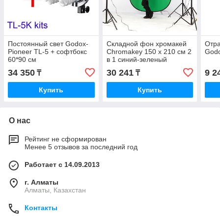
Постоянный свет Godox-
Складной фон хромакей
Отра
Pioneer TL-5 + софтбокс
Chromakey 150 х 210 см 2
Godo
60*90 см
в 1 синий-зеленый
34 350
30 241
9 2
₸
₸
Купить
Купить
О нас
Рейтинг не сформирован
Менее 5 отзывов за последний год
Работает с 14.09.2013
г. Алматы
Алматы, Казахстан
Контакты