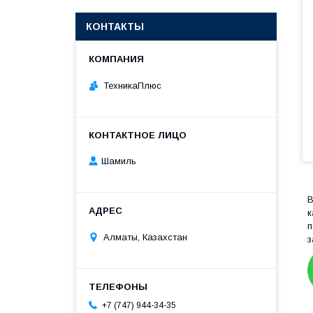
КОНТАКТЫ
ТехникаПлюс
Шамиль
B
к
п
Алматы, Казахстан
з
+7 (747) 944-34-35