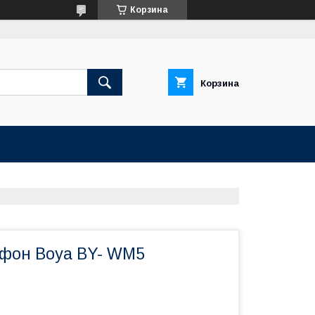
Корзина
Корзина
фон Boya BY- WM5