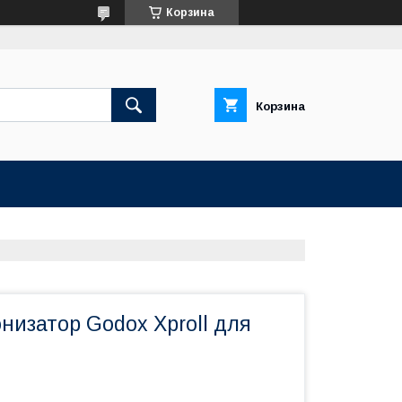
Корзина
Корзина
низатор Godox Xproll для