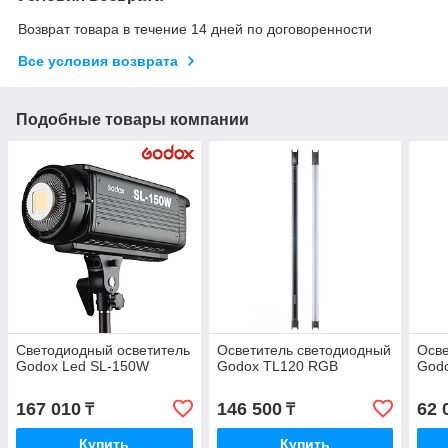
Возврат товара в течение 14 дней по договоренности
Все условия возврата
Подобные товары компании
Светодиодный осветитель
Осветитель светодиодный
Осве
Godox Led SL-150W
Godox TL120 RGB
Godo
167 010
146 500
62 
₸
₸
Купить
Купить