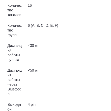
Количес
16
тво
каналов
Количес
6 (A, B, C, D, E, F)
тво
групп
Дистанц
<30 м
ия
работы
пульта
Дистанц
<50 м
ия
работы
через
Bluetoot
h
Выходн
4 pin
ой