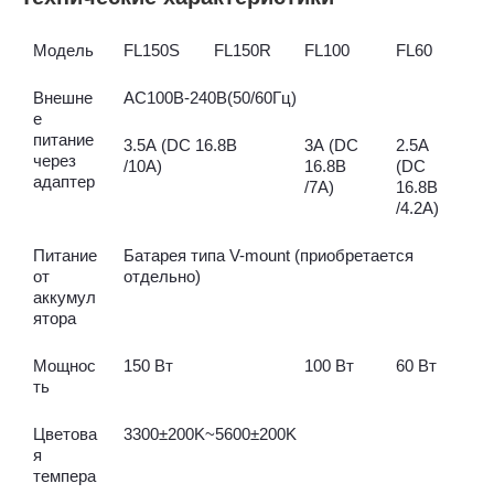
Модель
FL150S
FL150R
FL100
FL60
Внешне
AC100В-240В(50/60Гц)
е
питание
3.5А (DC 16.8В
3А (DC
2.5А
через
/10А)
16.8В
(DC
адаптер
/7А)
16.8В
/4.2А)
Питание
Батарея типа V-mount (приобретается
от
отдельно)
аккумул
ятора
Мощнос
150 Вт
100 Вт
60 Вт
ть
Цветова
3300±200K~5600±200K
я
темпера