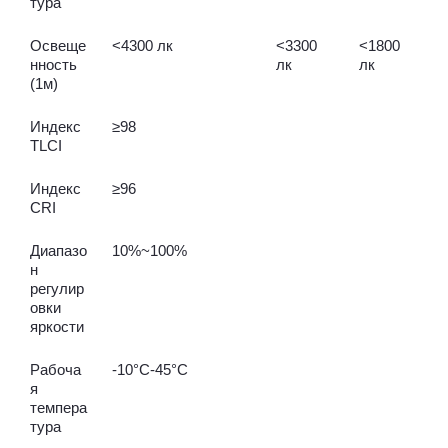
тура
Освеще
<4300 лк
<3300
<1800
нность
лк
лк
(1м)
Индекс
≥98
TLCI
Индекс
≥96
CRI
Диапазо
10%~100%
н
регулир
овки
яркости
Рабоча
-10°С-45°С
я
темпера
тура