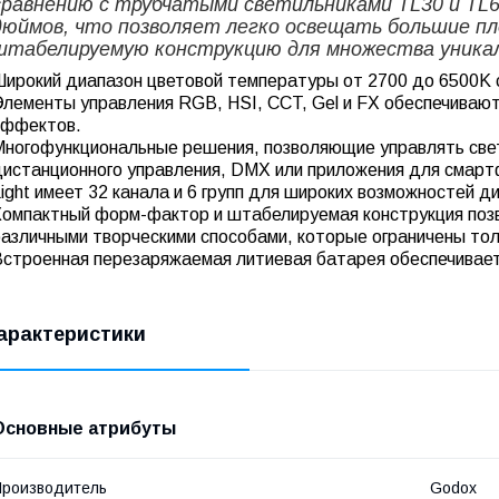
сравнению с трубчатыми светильниками TL30 и TL6
дюймов, что позволяет легко освещать большие п
штабелируемую конструкцию для множества уника
Широкий диапазон цветовой температуры от 2700 до 6500K с
Элементы управления RGB, HSI, CCT, Gel и FX обеспечивают
эффектов.
Многофункциональные решения, позволяющие управлять све
дистанционного управления, DMX или приложения для смарт
ight имеет 32 канала и 6 групп для широких возможностей д
Компактный форм-фактор и штабелируемая конструкция поз
различными творческими способами, которые ограничены то
Встроенная перезаряжаемая литиевая батарея обеспечивает
арактеристики
Основные атрибуты
роизводитель
Godox