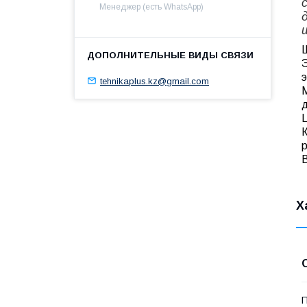
Менеджер (есть WhatsApp)
tehnikaplus.kz@gmail.com
L
Х
П