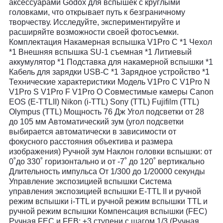
аксессуарами Godox для вспышек с круглыми
головками, что открывает путь к безграничному
творчеству. Исследуйте, экспериментируйте и
расширяйте возможности своей фотосъемки.
Комплектация Накамерная вспышка V1Pro C *1 Чехол
*1 Внешняя вспышка SU-1 съемная *1 Литиевый
аккумулятор *1 Подставка для накамерной вспышки *1
Кабель для зарядки USB-C *1 Зарядное устройство *1
Технические характеристики Модель V1Pro C V1Pro N
V1Pro S V1Pro F V1Pro O Совместимые камеры Canon
EOS (E-TTLII) Nikon (i-TTL) Sony (TTL) Fujifilm (TTL)
Olympus (TTL) Мощность 76 Дж Угол подсветки от 28
до 105 мм Автоматический зум (угол подсветки
выбирается автоматически в зависимости от
фокусного расстояния объектива и размера
изображения) Ручной зум Наклон головки вспышки: от
0˚до 330˚ горизонтально и от -7˚ до 120˚ вертикально
Длительность импульса От 1/300 до 1/20000 секунды
Управление экспозицией вспышки Система
управления экспозицией вспышки E-TTL II и ручной
режим вспышки i-TTL и ручной режим вспышки TTL и
ручной режим вспышки Компенсация вспышки (FEC)
Ручная FEC и FEB: ±3 ступени с шагом 1/3 (Ручная