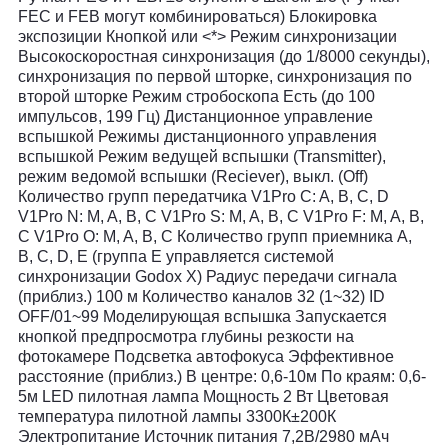
FEC и FEB могут комбинироваться) Блокировка
экспозиции Кнопкой или <*> Режим синхронизации
Высокоскоростная синхронизация (до 1/8000 секунды),
синхронизация по первой шторке, синхронизация по
второй шторке Режим стробоскопа Есть (до 100
импульсов, 199 Гц) Дистанционное управление
вспышкой Режимы дистанционного управления
вспышкой Режим ведущей вспышки (Transmitter),
режим ведомой вспышки (Reciever), выкл. (Off)
Количество групп передатчика V1Pro C: A, B, C, D
V1Pro N: M, A, B, C V1Pro S: M, A, B, C V1Pro F: M, A, B,
C V1Pro O: M, A, B, C Количество групп приемника A,
B, C, D, E (группа E управляется системой
синхронизации Godox X) Радиус передачи сигнала
(приблиз.) 100 м Количество каналов 32 (1~32) ID
OFF/01~99 Моделирующая вспышка Запускается
кнопкой предпросмотра глубины резкости на
фотокамере Подсветка автофокуса Эффективное
расстояние (приблиз.) В центре: 0,6-10м По краям: 0,6-
5м LED пилотная лампа Мощность 2 Вт Цветовая
температура пилотной лампы 3300К±200К
Электропитание Источник питания 7,2В/2980 мАч