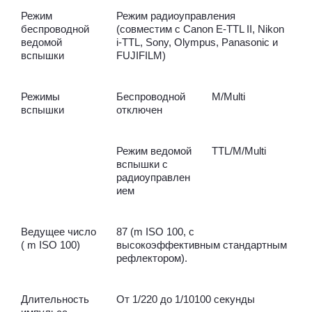
Режим
Режим радиоуправления
беспроводной
(совместим с Canon E-TTL II, Nikon
ведомой
i-TTL, Sony, Olympus, Panasonic и
вспышки
FUJIFILM)
Режимы
Беспроводной
M/Multi
вспышки
отключен
Режим ведомой
TTL/M/Multi
вспышки с
радиоуправлен
ием
Ведущее число
87 (m ISO 100, с
( m ISO 100)
высокоэффективным стандартным
рефлектором).
Длительность
От 1/220 до 1/10100 секунды