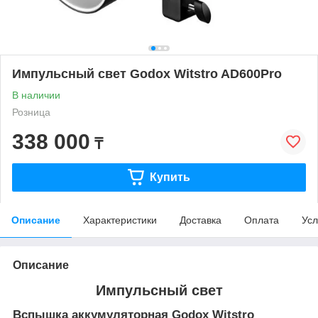
Импульсный свет Godox Witstro AD600Pro
В наличии
Розница
338 000
₸
Купить
Описание
Характеристики
Доставка
Оплата
Усл
Описание
Импульсный свет
Вспышка аккумуляторная Godox Witstro