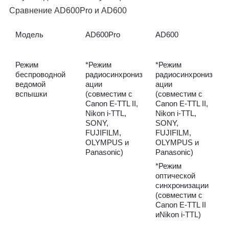
Сравнение AD600Pro и AD600
Модель
AD600Pro
AD600
Режим
*Режим
*Режим
беспроводной
радиосинхрониз
радиосинхрониз
ведомой
ации
ации
вспышки
(совместим с
(совместим с
Canon E-TTL II,
Canon E-TTL II,
Nikon i-TTL,
Nikon i-TTL,
SONY,
SONY,
FUJIFILM,
FUJIFILM,
OLYMPUS и
OLYMPUS и
Panasonic)
Panasonic)
*Режим
оптической
синхронизации
(совместим с
Canon E-TTL II
иNikon i-TTL)