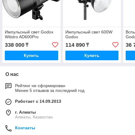
Импульсный свет Godox
Импульсный свет 600W
Всп
Witstro AD600Pro
Godox
God
338 000
114 890
36 
₸
₸
Купить
Купить
О нас
Рейтинг не сформирован
Менее 5 отзывов за последний год
Работает с 14.09.2013
г. Алматы
Алматы, Казахстан
Контакты