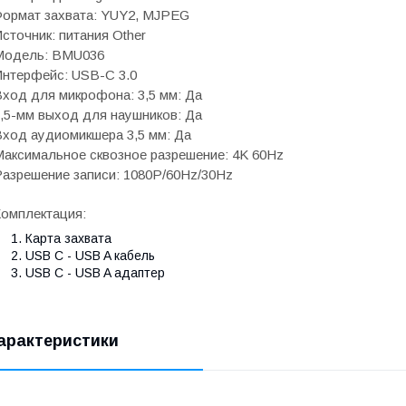
Формат захвата: YUY2, MJPEG
сточник: питания Other
Модель: BMU036
нтерфейс: USB-C 3.0
ход для микрофона: 3,5 мм: Да
,5-мм выход для наушников: Да
ход аудиомикшера 3,5 мм: Да
аксимальное сквозное разрешение: 4K 60Hz
азрешение записи: 1080P/60Hz/30Hz
омплектация:
Карта захвата
USB C - USB A кабель
USB C - USB A адаптер
арактеристики