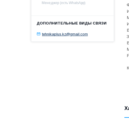
Менеджер (есть WhatsApp)
И
И
В
tehnikaplus.kz@gmail.com
3
В
М
Р
К
Х