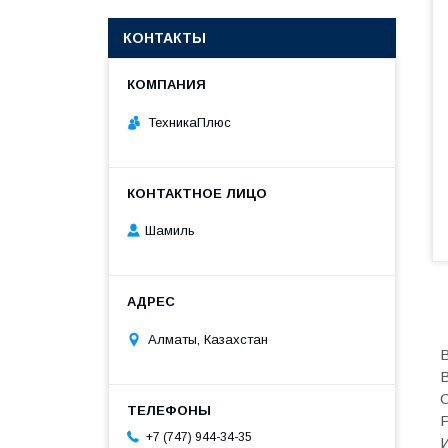
КОНТАКТЫ
ТехникаПлюс
Шамиль
Алматы, Казахстан
В
В
С
Р
+7 (747) 944-34-35
И