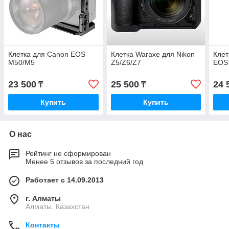
Клетка для Canon EOS
Клетка Waraxe для Nikon
Клет
M50/M5
Z5/Z6/Z7
EOS
23 500
25 500
24 
₸
₸
Купить
Купить
О нас
Рейтинг не сформирован
Менее 5 отзывов за последний год
Работает с 14.09.2013
г. Алматы
Алматы, Казахстан
Контакты