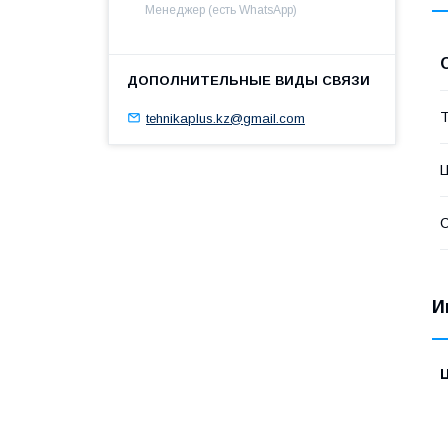
Менеджер (есть WhatsApp)
Т
tehnikaplus.kz@gmail.com
С
И