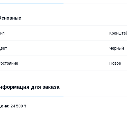
Основные
ип
Кронште
Цвет
Черный
остояние
Новое
нформация для заказа
Цена:
24 500 ₸