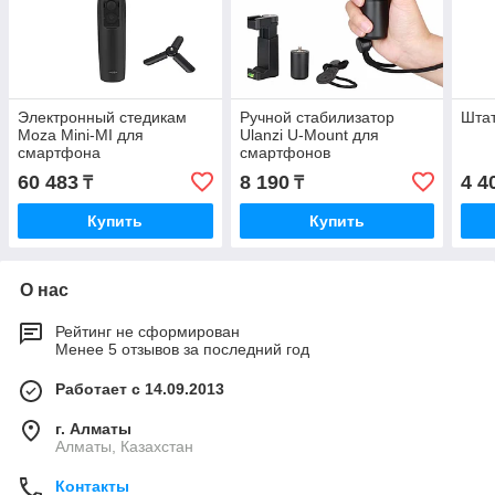
Электронный стедикам
Ручной стабилизатор
Шта
Moza Mini-MI для
Ulanzi U-Mount для
смартфона
смартфонов
60 483
8 190
4 4
₸
₸
Купить
Купить
О нас
Рейтинг не сформирован
Менее 5 отзывов за последний год
Работает с 14.09.2013
г. Алматы
Алматы, Казахстан
Контакты