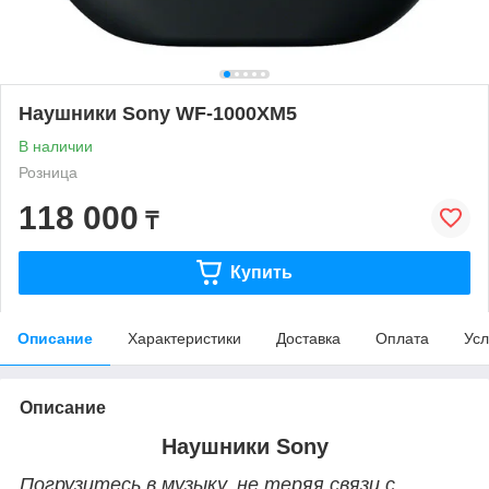
Наушники Sony WF-1000XM5
В наличии
Розница
118 000
₸
Купить
Описание
Характеристики
Доставка
Оплата
Усл
Описание
Наушники Sony
Погрузитесь в музыку, не теряя связи с