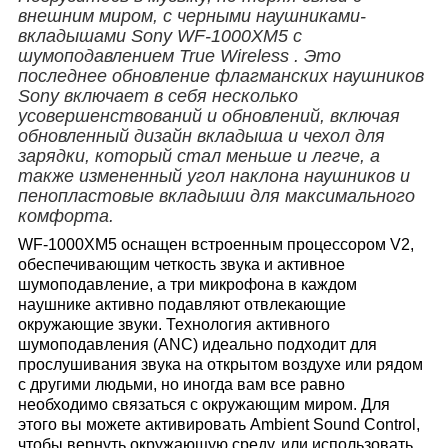
внешним миром, с черными
наушниками-
вкладышами Sony WF-1000XM5 с
шумоподавлением True Wireless
. Это
последнее обновление флагманских наушников
Sony включает в себя несколько
усовершенствований и обновлений, включая
обновленный дизайн вкладыша и чехол для
зарядки, который стал меньше и легче, а
также измененный угол наклона наушников и
пенопластовые вкладыши для максимального
комфорта.
WF-1000XM5 оснащен встроенным процессором V2,
обеспечивающим четкость звука и активное
шумоподавление, а три микрофона в каждом
наушнике активно подавляют отвлекающие
окружающие звуки. Технология активного
шумоподавления (ANC) идеально подходит для
прослушивания звука на открытом воздухе или рядом
с другими людьми, но иногда вам все равно
необходимо связаться с окружающим миром. Для
этого вы можете активировать Ambient Sound Control,
чтобы вернуть окружающую среду, или использовать