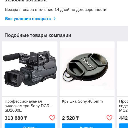
Возврат товара в течение 14 дней по договоренности
Все условия возврата
Подобные товары компании
Профессиональная
Крышка Sony 40.5mm
Про
видеокамера Sony DCR-
виде
SD1000E
MC2
313 880
2 528
442
₸
₸