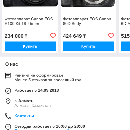
Фотоаппарат Canon EOS
Фотоаппарат EOS Canon
Фот
R100 Kit 18-45mm
80D Body
6D M
234 000
424 649
515
₸
₸
Купить
Купить
О нас
Рейтинг не сформирован
Менее 5 отзывов за последний год
Работает с 14.09.2013
г. Алматы
Алматы, Казахстан
Контакты
Сегодня работает с 10:00 до 20:00