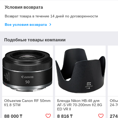
Условия возврата
Возврат товара в течение 14 дней по договоренности
Все условия возврата
Подобные товары компании
Объектив Canon RF 50mm
Бленда Nikon HB-48 для
Объе
f/1.8 STM
AF-S VR 70-200mm f/2.8G
24-7
ED VR ll
88 000
8 816
274
₸
₸