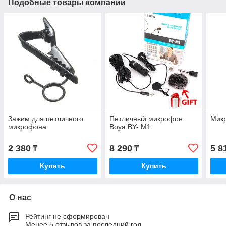
Подобные товары компании
Зажим для петличного
Петличный микрофон
Мик
микрофона
Boya BY- M1
2 380
8 290
5 8
₸
₸
Купить
Купить
О нас
Рейтинг не сформирован
Менее 5 отзывов за последний год