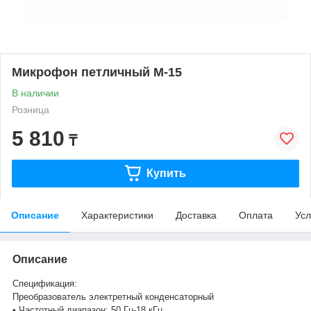
Микрофон петличный М-15
В наличии
Розница
5 810
₸
Купить
Описание
Характеристики
Доставка
Оплата
Усл
Описание
Спецификация:
Преобразователь электретный конденсаторный
• Частотный диапазон: 50 Гц-18 кГц