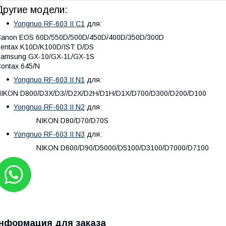
Другие модели:
Yongnuo RF-603 II C1
для:
anon EOS 60D/550D/500D/450D/400D/350D/300D
entax K10D/K100D/IST D/DS
amsung GX-10/GX-1L/GX-1S
ontax 645/N
Yongnuo RF-603 II N1
для:
IKON D800/D3X/D3//D2X/D2H/D1H/D1X/D700/D300/D200/D100
Yongnuo RF-603 II N2
для:
NIKON D80/D70/D70S
Yongnuo RF-603 II N3
для:
NIKON D600/D90/D5000/D5100/D3100/D7000/D7100
нформация для заказа