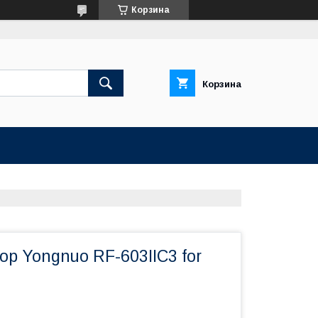
Корзина
Корзина
р Yongnuo RF-603IIC3 for