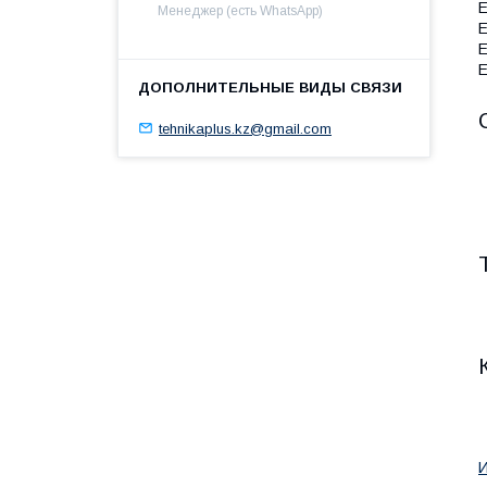
E
Менеджер (есть WhatsApp)
E
E
E
tehnikaplus.kz@gmail.com
И