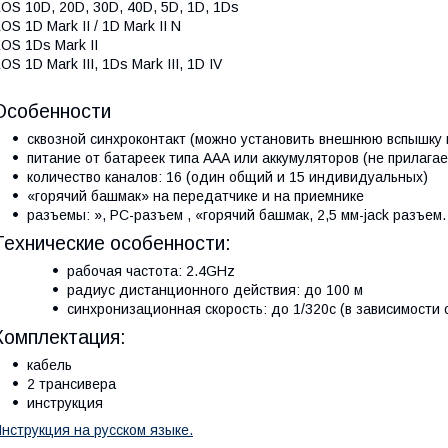
OS 10D, 20D, 30D, 40D, 5D, 1D, 1Ds
OS 1D Mark II / 1D Mark II N
OS 1Ds Mark II
OS 1D Mark III, 1Ds Mark III, 1D IV
Особенности
сквозной синхроконтакт (можно установить внешнюю вспышку 
питание от батареек типа AAА или аккумуляторов (не прилагае
количество каналов: 16 (один общий и 15 индивидуальных)
«горячий башмак» на передатчике и на приемнике
разъемы: », PC-разъем , «горячий башмак, 2,5 мм-jack разъем.
Технические особенности:
рабочая частота: 2.4GHz
радиус дистанционного действия: до 100 м
синхронизационная скорость: до 1/320с (в зависимости
Комплектация:
кабель
2 трансивера
инструкция
нструкция на русском языке.