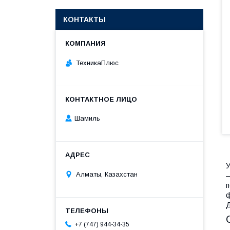
КОНТАКТЫ
ТехникаПлюс
Шамиль
У
Алматы, Казахстан
―
п
ф
Д
+7 (747) 944-34-35