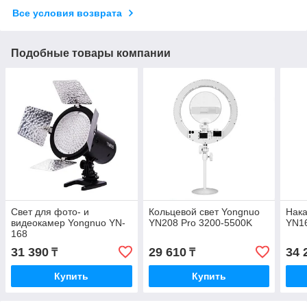
Все условия возврата
Подобные товары компании
Свет для фото- и
Кольцевой свет Yongnuo
Нака
видеокамер Yongnuo YN-
YN208 Pro 3200-5500K
YN16
168
31 390
29 610
34 
₸
₸
Купить
Купить