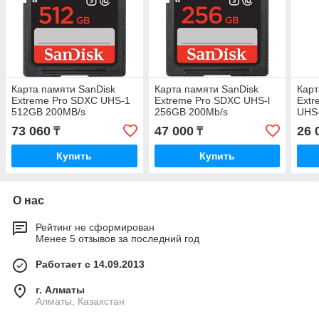
Карта памяти SanDisk
Карта памяти SanDisk
Карт
Extreme Pro SDXC UHS-1
Extreme Pro SDXC UHS-l
Extr
512GB 200MB/s
256GB 200Mb/s
UHS-
73 060
47 000
26 
₸
₸
Купить
Купить
О нас
Рейтинг не сформирован
Менее 5 отзывов за последний год
Работает с 14.09.2013
г. Алматы
Алматы, Казахстан