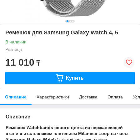
Ремешок для Samsung Galaxy Watch 4, 5
В наличии
Розница
11 010
₸
Купить
Описание
Характеристики
Доставка
Оплата
Усл
Описание
Ремешок Watchbands серого цвета из нержавеющей
стали с итальянским плетением Milanese Loop на часы
Samsung Galaxy Watch 5
, устойчив к окислению,