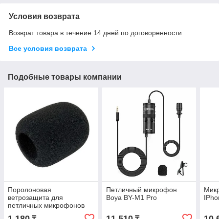
Условия возврата
Возврат товара в течение 14 дней по договоренности
Все условия возврата
Подобные товары компании
Поролоновая
Петличный микрофон
Мик
ветрозащита для
Boya BY-M1 Pro
IPho
петличных микрофонов
Boya BY-B05F
1 180
11 510
10 
₸
₸