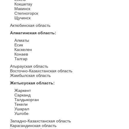
Кокшетау
Макинск
Степногорск
Щучинск
Актюбинская область
Алматинская область
:
Алматы
Есик
Каскелен
Конаев
Талгар
Атырауская область
Восточно-Казахстанская область
Жамбылская область
Жетысуская область
:
Жаркент
Сарканд
Талдыкорган
Текели
Ушарал
Уштобе
Западно-Казахстанская область
Карагандинская область